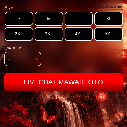
View Size Chart
Size
S
M
L
XL
2XL
3XL
4XL
5XL
Quantity
-
+
LIVECHAT MAWARTOTO