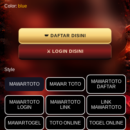
Color:
blue
🪽 DAFTAR DISINI
⚔ LOGIN DISINI
Style
MAWARTOTO
MAWARTOTO
MAWAR TOTO
DAFTAR
MAWARTOTO
MAWARTOTO
LINK
LOGIN
LINK
MAWARTOTO
MAWARTOGEL
TOTO ONLINE
TOGEL ONLINE