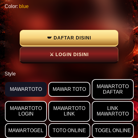
Color:
blue
🪽 DAFTAR DISINI
⚔ LOGIN DISINI
Style
MAWARTOTO
MAWARTOTO
MAWAR TOTO
DAFTAR
MAWARTOTO
MAWARTOTO
LINK
LOGIN
LINK
MAWARTOTO
MAWARTOGEL
TOTO ONLINE
TOGEL ONLINE