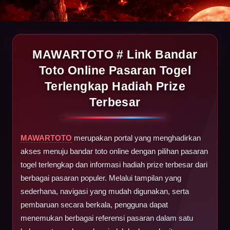
MAWARTOTO # Link Bandar
Toto Online Pasaran Togel
Terlengkap Hadiah Prize
Terbesar
MAWARTOTO
merupakan portal yang menghadirkan
akses menuju bandar toto online dengan pilihan pasaran
togel terlengkap dan informasi hadiah prize terbesar dari
berbagai pasaran populer. Melalui tampilan yang
sederhana, navigasi yang mudah digunakan, serta
pembaruan secara berkala, pengguna dapat
menemukan berbagai referensi pasaran dalam satu