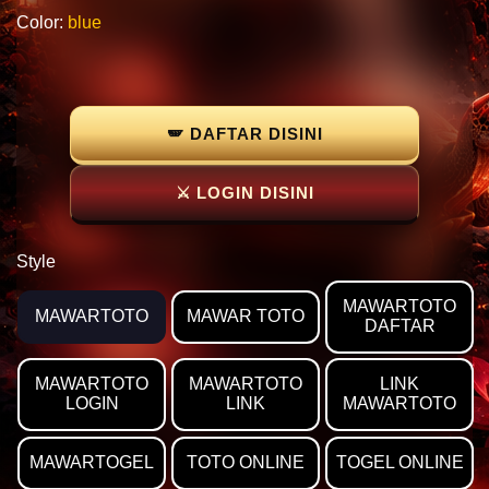
Color:
blue
🪽 DAFTAR DISINI
⚔ LOGIN DISINI
Style
MAWARTOTO
MAWARTOTO
MAWAR TOTO
DAFTAR
MAWARTOTO
MAWARTOTO
LINK
LOGIN
LINK
MAWARTOTO
MAWARTOGEL
TOTO ONLINE
TOGEL ONLINE