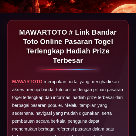
MAWARTOTO # Link Bandar
Toto Online Pasaran Togel
Terlengkap Hadiah Prize
Terbesar
MAWARTOTO
merupakan portal yang menghadirkan
akses menuju bandar toto online dengan pilihan pasaran
togel terlengkap dan informasi hadiah prize terbesar dari
berbagai pasaran populer. Melalui tampilan yang
sederhana, navigasi yang mudah digunakan, serta
pembaruan secara berkala, pengguna dapat
menemukan berbagai referensi pasaran dalam satu