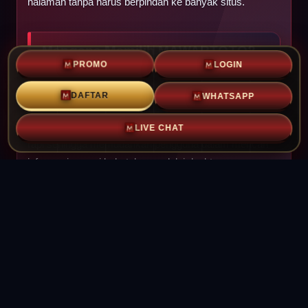
halaman tanpa harus berpindah ke banyak situs.
Mengapa Memilih MAWARTOTO?
PROMO
LOGIN
MAWARTOTO dirancang untuk membantu pengguna
WHATSAPP
DAFTAR
menemukan berbagai pilihan bandar toto online dengan
LIVE CHAT
lebih praktis. Seluruh kategori pasaran disusun secara
rapi sehingga memudahkan pengguna dalam mencari
informasi sesuai kebutuhan melalui desktop maupun
perangkat seluler.
1. Pasaran Togel Terlengkap
MAWARTOTO menghadirkan berbagai pilihan pasaran
togel populer dalam satu platform, mulai dari pasaran
Asia hingga internasional, sehingga pengguna memiliki