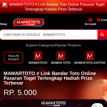
MAWARTOTO # Link Bandar Toto Online Pasaran Togel
CARI KAMI DI GOOGLE : MAWARTOTO
Terlengkap Hadiah Prize Terbesar
CARI KAMI DI GOOGLE : MAWARTOTO
Cart
Shop
Account
CARI KAMI DI GOOGLE : MAWARTOTO
Explore Categories
Popular Products
Shop All
Designs
MAWARTOTO
MAWAR TOTO
MAWARTOTO DAFTAR
MAWARTOTO # Link Bandar Toto Online
Pasaran Togel Terlengkap Hadiah Prize
Terbesar
RP. 5.000