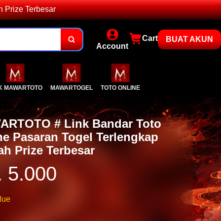
 Prize Terbesar
Cart
BUAT AKUN
Account
K MAWARTOTO
MAWARTOGEL
TOTO ONLINE
RTOTO # Link Bandar Toto
ne Pasaran Togel Terlengkap
ah Prize Terbesar
. 5.000
lue