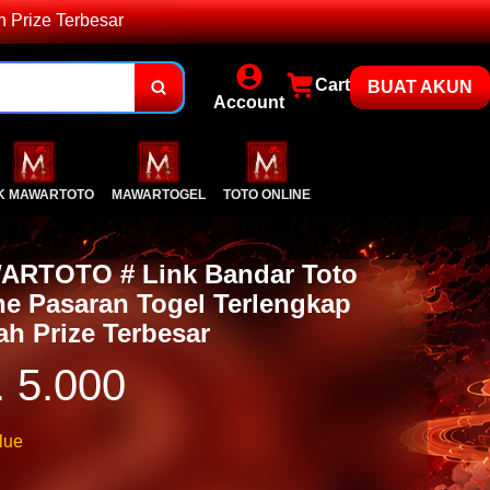
 Prize Terbesar
Cart
BUAT AKUN
Account
K MAWARTOTO
MAWARTOGEL
TOTO ONLINE
RTOTO # Link Bandar Toto
ne Pasaran Togel Terlengkap
ah Prize Terbesar
. 5.000
lue