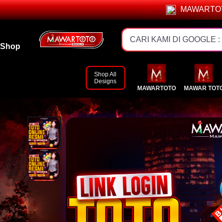
MAWARTOTO 
Shop
Shop All
Designs
MAWARTOTO
MAWAR TOT