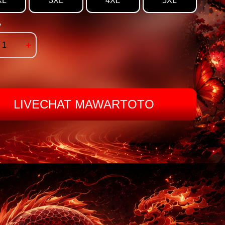
XL
3XL
4XL
5XL
y
+
LIVECHAT MAWARTOTO