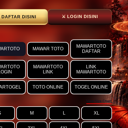
⚔ LOGIN DISINI
 DAFTAR DISINI
MAWARTOTO
ARTOTO
MAWAR TOTO
DAFTAR
ARTOTO
MAWARTOTO
LINK
LOGIN
LINK
MAWARTOTO
ARTOGEL
TOTO ONLINE
TOGEL ONLINE
View Size Chart
S
M
L
XL