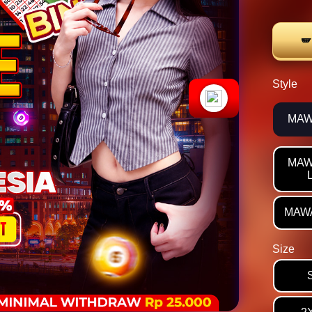

Style
MAW
MAW
MAW
Size