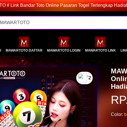
# Link Bandar Toto Online Pasaran Togel Terlengkap Hadiah
O
MAWARTOTO DAFTAR
MAWARTOTO LOGIN
MAWARTOTO LINK
LIN
MAWA
Onli
`2
Hadi
RP
Color:
b