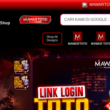
MAWARTOTO 
Shop
Shop All
Designs
MAWARTOTO
MAWAR TOT