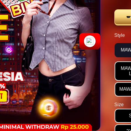

Style
MAW
MAW
MAW
Size