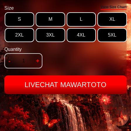
View Size Chart
Size
S
M
L
XL
2XL
3XL
4XL
5XL
Quantity
-
+
LIVECHAT MAWARTOTO