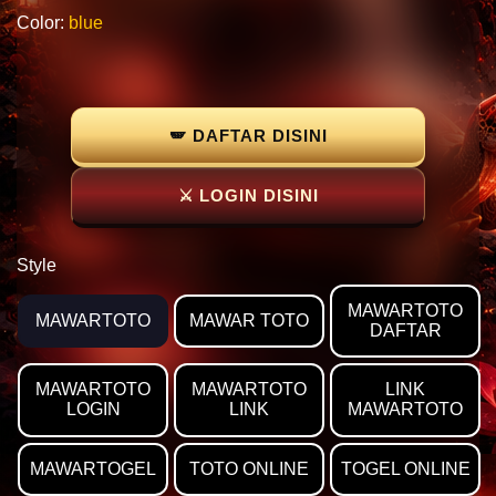
Color:
blue
🪽 DAFTAR DISINI
⚔ LOGIN DISINI
Style
MAWARTOTO
MAWARTOTO
MAWAR TOTO
DAFTAR
MAWARTOTO
MAWARTOTO
LINK
LOGIN
LINK
MAWARTOTO
MAWARTOGEL
TOTO ONLINE
TOGEL ONLINE