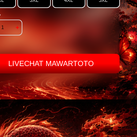
XL
3XL
4XL
5XL
y
+
LIVECHAT MAWARTOTO