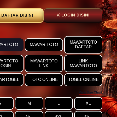
⚔ LOGIN DISINI
 DAFTAR DISINI
MAWARTOTO
ARTOTO
MAWAR TOTO
DAFTAR
ARTOTO
MAWARTOTO
LINK
LOGIN
LINK
MAWARTOTO
ARTOGEL
TOTO ONLINE
TOGEL ONLINE
View Size Chart
S
M
L
XL