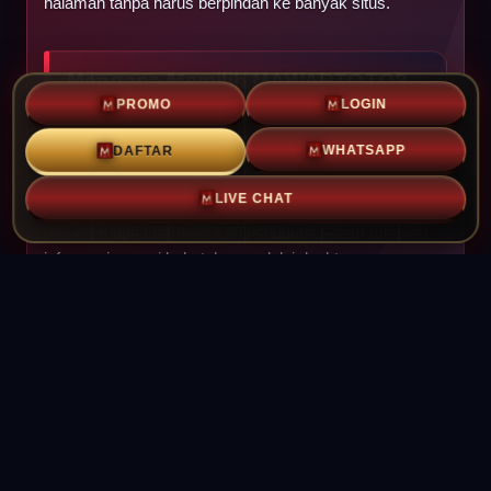
halaman tanpa harus berpindah ke banyak situs.
Mengapa Memilih MAWARTOTO?
PROMO
LOGIN
MAWARTOTO dirancang untuk membantu pengguna
WHATSAPP
DAFTAR
menemukan berbagai pilihan bandar toto online dengan
lebih praktis. Seluruh kategori pasaran disusun secara
LIVE CHAT
rapi sehingga memudahkan pengguna dalam mencari
informasi sesuai kebutuhan melalui desktop maupun
perangkat seluler.
1. Pasaran Togel Terlengkap
MAWARTOTO menghadirkan berbagai pilihan pasaran
togel populer dalam satu platform, mulai dari pasaran
Asia hingga internasional, sehingga pengguna memiliki