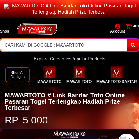
MAWARTOTO # Link Bandar Toto Online Pasaran Togel
CARI KAMI DI GOOGLE : MAWARTOTO
Terlengkap Hadiah Prize Terbesar
CARI KAMI DI GOOGLE : MAWARTOTO
Cart
Shop
Account
CARI KAMI DI GOOGLE : MAWARTOTO
Explore Categories
Popular Products
Shop All
Designs
MAWARTOTO
MAWAR TOTO
MAWARTOTO DAFTAR
MAWARTOTO # Link Bandar Toto Online
Pasaran Togel Terlengkap Hadiah Prize
Terbesar
RP. 5.000