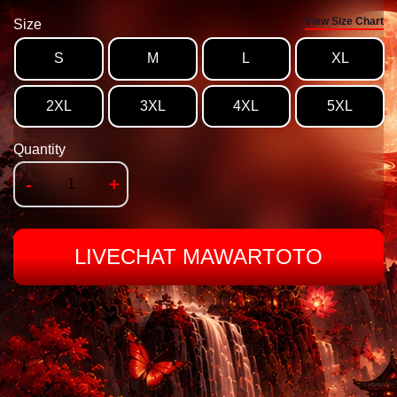
View Size Chart
Size
S
M
L
XL
2XL
3XL
4XL
5XL
Quantity
-
+
LIVECHAT MAWARTOTO