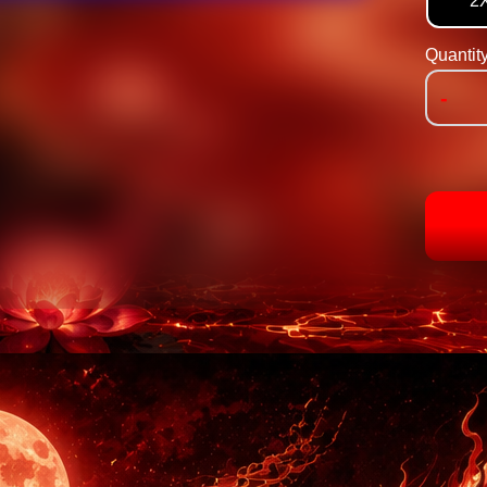
2
Quantit
-