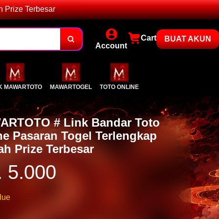
 Prize Terbesar
Cart
BUAT AKUN
Account
K MAWARTOTO
MAWARTOGEL
TOTO ONLINE
RTOTO # Link Bandar Toto
ne Pasaran Togel Terlengkap
ah Prize Terbesar
. 5.000
lue