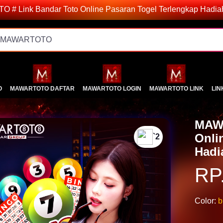
# Link Bandar Toto Online Pasaran Togel Terlengkap Hadiah
O
MAWARTOTO DAFTAR
MAWARTOTO LOGIN
MAWARTOTO LINK
LIN
MAWA
Onli
`2
Hadi
RP
Color:
b