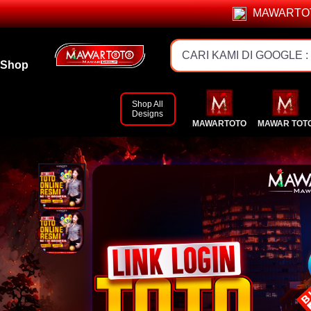
MAWARTOTO 
Shop
Shop All
Designs
MAWARTOTO
MAWAR TOT