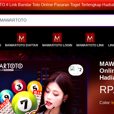
# Link Bandar Toto Online Pasaran Togel Terlengkap Hadiah
O
MAWARTOTO DAFTAR
MAWARTOTO LOGIN
MAWARTOTO LINK
LIN
MAWA
Onli
`2
Hadi
RP
Color:
b