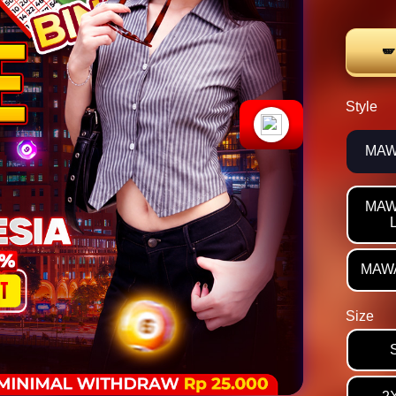

Style
MAW
MAW
MAW
Size