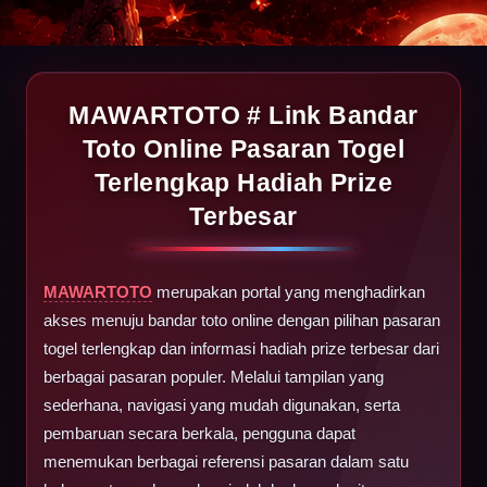
MAWARTOTO # Link Bandar
Toto Online Pasaran Togel
Terlengkap Hadiah Prize
Terbesar
MAWARTOTO
merupakan portal yang menghadirkan
akses menuju bandar toto online dengan pilihan pasaran
togel terlengkap dan informasi hadiah prize terbesar dari
berbagai pasaran populer. Melalui tampilan yang
sederhana, navigasi yang mudah digunakan, serta
pembaruan secara berkala, pengguna dapat
menemukan berbagai referensi pasaran dalam satu