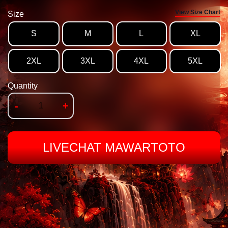
View Size Chart
Size
S
M
L
XL
2XL
3XL
4XL
5XL
Quantity
-
+
LIVECHAT MAWARTOTO