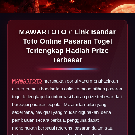
MAWARTOTO # Link Bandar
Toto Online Pasaran Togel
Terlengkap Hadiah Prize
Terbesar
MAWARTOTO
merupakan portal yang menghadirkan
akses menuju bandar toto online dengan pilihan pasaran
togel terlengkap dan informasi hadiah prize terbesar dari
berbagai pasaran populer. Melalui tampilan yang
sederhana, navigasi yang mudah digunakan, serta
pembaruan secara berkala, pengguna dapat
menemukan berbagai referensi pasaran dalam satu