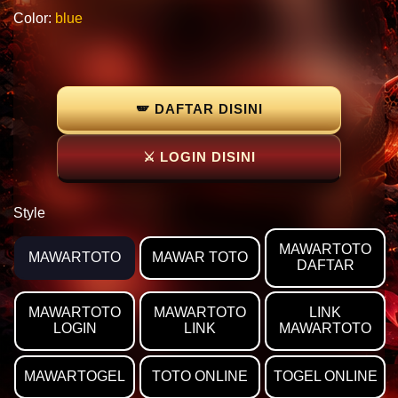
Color:
blue
🪽 DAFTAR DISINI
⚔ LOGIN DISINI
Style
MAWARTOTO
MAWARTOTO
MAWAR TOTO
DAFTAR
MAWARTOTO
MAWARTOTO
LINK
LOGIN
LINK
MAWARTOTO
MAWARTOGEL
TOTO ONLINE
TOGEL ONLINE