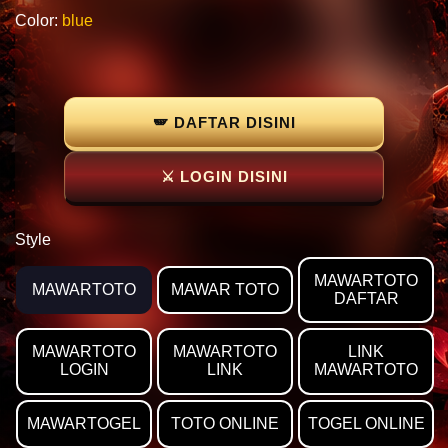
Color:
blue
🪽 DAFTAR DISINI
⚔ LOGIN DISINI
Style
MAWARTOTO
MAWARTOTO
MAWAR TOTO
DAFTAR
MAWARTOTO
MAWARTOTO
LINK
LOGIN
LINK
MAWARTOTO
MAWARTOGEL
TOTO ONLINE
TOGEL ONLINE