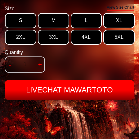
View Size Chart
Size
S
M
L
XL
2XL
3XL
4XL
5XL
Quantity
-
+
LIVECHAT MAWARTOTO