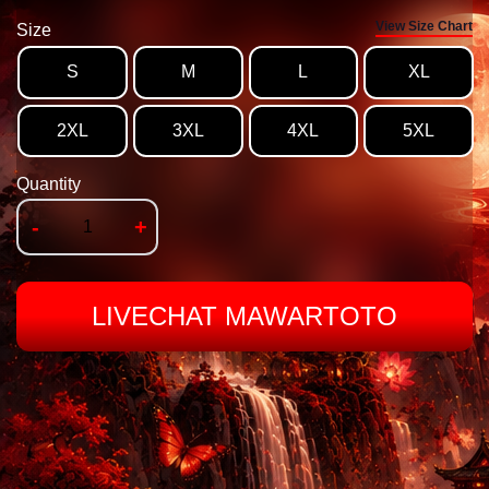
View Size Chart
Size
S
M
L
XL
2XL
3XL
4XL
5XL
Quantity
-
+
LIVECHAT MAWARTOTO