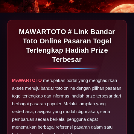
MAWARTOTO # Link Bandar
Toto Online Pasaran Togel
Terlengkap Hadiah Prize
Terbesar
MAWARTOTO
merupakan portal yang menghadirkan
akses menuju bandar toto online dengan pilihan pasaran
togel terlengkap dan informasi hadiah prize terbesar dari
berbagai pasaran populer. Melalui tampilan yang
sederhana, navigasi yang mudah digunakan, serta
pembaruan secara berkala, pengguna dapat
menemukan berbagai referensi pasaran dalam satu