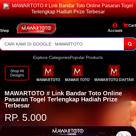
MAWARTOTO # Link Bandar Toto Online Pasaran Togel
CARI KAMI DI GOOGLE : MAWARTOTO
Terlengkap Hadiah Prize Terbesar
CARI KAMI DI GOOGLE : MAWARTOTO
Cart
Shop
Account
CARI KAMI DI GOOGLE : MAWARTOTO
Explore Categories
Popular Products
Shop All
Designs
MAWARTOTO
MAWAR TOTO
MAWARTOTO DAFTAR
MAWARTOTO # Link Bandar Toto Online
Pasaran Togel Terlengkap Hadiah Prize
Terbesar
RP. 5.000