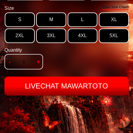
View Size Chart
Size
S
M
L
XL
2XL
3XL
4XL
5XL
Quantity
-
+
LIVECHAT MAWARTOTO