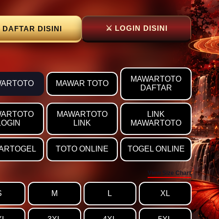
⚔ LOGIN DISINI
 DAFTAR DISINI
MAWARTOTO
ARTOTO
MAWAR TOTO
DAFTAR
ARTOTO
MAWARTOTO
LINK
LOGIN
LINK
MAWARTOTO
ARTOGEL
TOTO ONLINE
TOGEL ONLINE
View Size Chart
S
M
L
XL