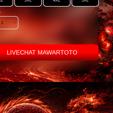
XL
3XL
4XL
5XL
y
+
LIVECHAT MAWARTOTO