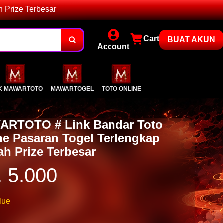
 Prize Terbesar
Cart
BUAT AKUN
Account
K MAWARTOTO
MAWARTOGEL
TOTO ONLINE
RTOTO # Link Bandar Toto
ne Pasaran Togel Terlengkap
ah Prize Terbesar
. 5.000
lue